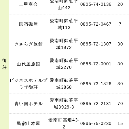
愛南町御荘平
上甲商会
0895-74-0136
20
山443
愛南町御荘平
民宿磯屋
0895-72-0467
7
城113
愛南町御荘平
きさらぎ旅館
0895-72-1307
30
城1972
御
愛南町御荘平
山代屋旅館
0895-72-0001
30
荘
城2270
ビジネスホテルプ
愛南町御荘平
0895-73-1826
30
ラザ御荘
城3868
愛南町御荘平
青い国ホテル
0895-72-2131
70
城3929-3
愛南町高畑43-
民宿山本屋
0895-75-0230
15
2