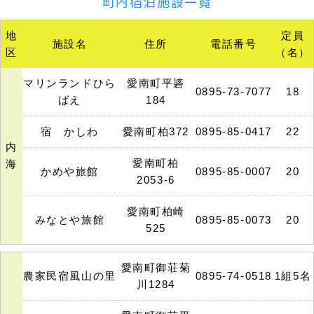
町内宿泊施設一覧
地
定員
施設名
住所
電話番号
区
（名）
マリンランドひら
愛南町平碆
0895-73-7077
18
ばえ
184
宿 かしわ
愛南町柏372
0895-85-0417
22
内
愛南町柏
海
かめや旅館
0895-85-0007
20
2053-6
愛南町柏崎
みなとや旅館
0895-85-0073
20
525
愛南町御荘菊
農家民宿風山の里
0895-74-0518
1組5名
川1284