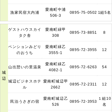
愛南町中浦
漁家民宿大内浦
0895-75-0502
1組5名
506-3
ゲストハウスカイ
愛南町緑甲
0895-73-8851
8
タク舎
308
ペンションみどり
愛南町緑乙
0895-72-3955
12
のおうち
3555-1
愛南町緑乙
山出憩いの里温泉
0895-72-6263
54
4082-1
城
辺
城辺ビジネスホテ
愛南町城辺甲
0895-72-2311
12
ル
2662
愛南町城辺乙
１組10
民泊うさぎの宿
0895-72-3953
526
名